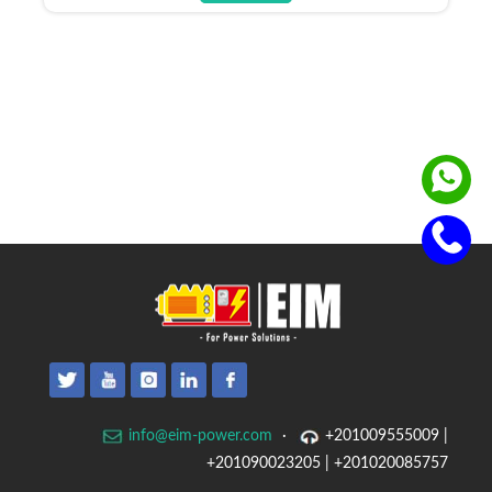
info@eim-power.com
·
+201009555009 |
+201090023205 | +201020085757