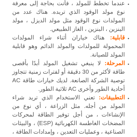
عندما تخطط للمولد ، فأنت بحاجة إلى معرفة
نوع مولد الوقود الذي تريده. هناك عدد من
المولدات نوع الوقود مثل مولد الديزل ، مولد
البنزين ، البنزين ، الغاز الطبيعي.
قابلية:
هناك خياران أثناء شراء المولدات
المحمولة للمولدات والمولد الدائم وهو قابلية
المولد للصيانة.
المرحلة:
لا ينبغي تشغيل المولد أبدًا بأقصى
طاقة لأكثر من 30 دقيقة أو لفترات زمنية تتجاوز
توصية الشركة الصانعة. لديك خيارات طاقة AC
أحادية الطور وأخرى AC ثلاثية الطور.
التطبيقات:
تعني الاستخدام الذي تريد شراء
المولد من أجله. مثل الزراعة ، أي نوع من
الإنشاءات ، من أجل توفير الطاقة لمحركات
المضخات الغاطسة الكهربائية (ESP) ، والبيئات
الصناعية ، وعمليات التعدين ، وإمدادات الطاقة ،