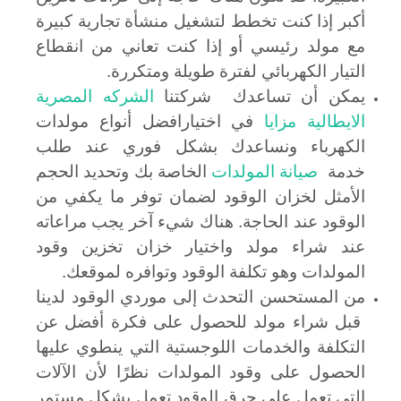
أكبر إذا كنت تخطط لتشغيل منشأة تجارية كبيرة
مع مولد رئيسي أو إذا كنت تعاني من انقطاع
التيار الكهربائي لفترة طويلة ومتكررة.
يمكن أن تساعدك شركتنا
الشركه المصرية
الايطالية مزايا
في اختيارافضل أنواع مولدات
الكهرباء ونساعدك بشكل فوري عند طلب
خدمة
صيانة المولدات
الخاصة بك وتحديد الحجم
الأمثل لخزان الوقود لضمان توفر ما يكفي من
الوقود عند الحاجة. هناك شيء آخر يجب مراعاته
عند شراء مولد واختيار خزان تخزين وقود
المولدات وهو تكلفة الوقود وتوافره لموقعك.
من المستحسن التحدث إلى موردي الوقود لدينا
قبل شراء مولد للحصول على فكرة أفضل عن
التكلفة والخدمات اللوجستية التي ينطوي عليها
الحصول على وقود المولدات نظرًا لأن الآلات
التي تعمل على حرق الوقود تعمل بشكل مستمر